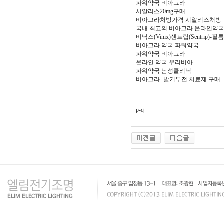
파워약국 비아그라
시알리스20mg구매
비아그라처방가격 시알리스처방
국내 최고의 비아그라 온라인약
비닉스(Vinix)센트립(Sentrip)
비아그라 약국 파워약국
파워약국 비아그라
온라인 약국 우리비아
파워약국 남성클리닉
비아그라 -발기부전 치료제 구매
p-q
인
천
출
장
안
마
출