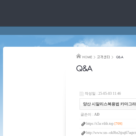
작성일 : 25-05-03 11:46
양산 시알리스복용법 카마그라정 카톡
글쓴이 :
AD
https://s5a.vihh.top
[709]
http://www.xn--ok0bz2tjraj67aqtc