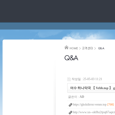
작성일 : 25-05-03 11:21
여수 하나약국 【 Vebb.top 】 gk
글쓴이 :
AD
https://gkskdirrnr.vemm.top
[708]
http://www.xn--ok0bz2tjraj67aqtc