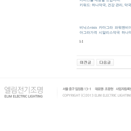
서비스를 제공할 것입니다.
키워드: 하나약국, 건강 관리, 약
비닉스vinix
카마그라
파워맨비
아그라가격
시알리스약국
하나
l-1
인
천
출
장
안
마
출
장
마
사
지