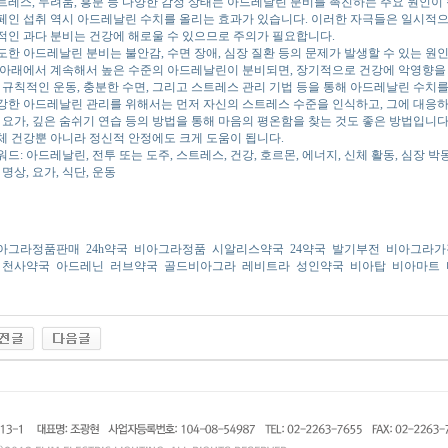
트레스, 두려움, 흥분 등 다양한 감정 상태는 아드레날린 분비를 촉진하는 주요 원인이 될
페인 섭취 역시 아드레날린 수치를 올리는 효과가 있습니다. 이러한 자극들은 일시적으
적인 과다 분비는 건강에 해로울 수 있으므로 주의가 필요합니다.
도한 아드레날린 분비는 불안감, 수면 장애, 심장 질환 등의 문제가 발생할 수 있는 원인
 아래에서 계속해서 높은 수준의 아드레날린이 분비되면, 장기적으로 건강에 악영향을 
, 규칙적인 운동, 충분한 수면, 그리고 스트레스 관리 기법 등을 통해 아드레날린 수치
강한 아드레날린 관리를 위해서는 먼저 자신의 스트레스 수준을 인식하고, 그에 대응하
, 요가, 깊은 숨쉬기 연습 등의 방법을 통해 마음의 평온함을 찾는 것도 좋은 방법입니다
체 건강뿐 아니라 정신적 안정에도 크게 도움이 됩니다.
워드: 아드레날린, 전투 또는 도주, 스트레스, 건강, 호르몬, 에너지, 신체 활동, 심장 박동
 명상, 요가, 식단, 운동
아그라정품판매
24h약국
비아그라정품
시알리스약국
24약국
발기부전
비아그라가
천사약국
아드레닌
러브약국
골드비아그라
레비트라
성인약국
비아탑
비아마트