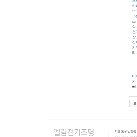
스
카
속
과
스
식
건
상
신
키
리,
비
기
m1
인
천
출