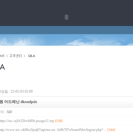
성일 : 25-05-03 02:09
원 아드레닌 dkemfpsls
이 :
AD
https://xn--ej1b32bv4df0t.jusogo11.top
[538]
http://www.xn--ok0bz2tjraj67aqtctsa.xn--3e0b707e/board/bbs/logout.php?…
[544]