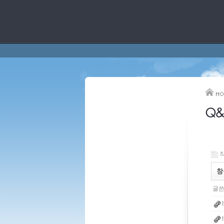
작
창
글쓴