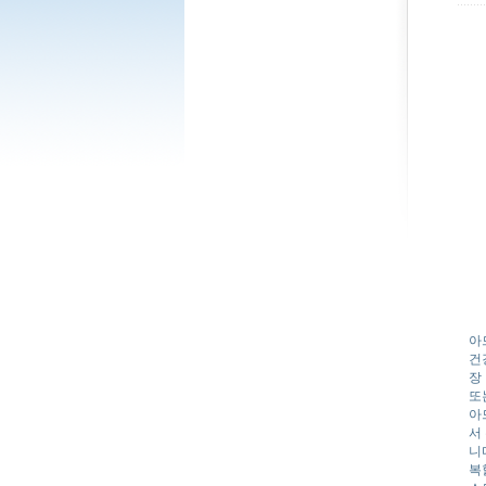
아
건
장
또
아
서
니
복