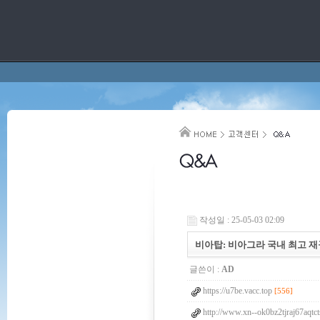
작성일 : 25-05-03 02:09
비아탑: 비아그라 국내 최고 재구매
글쓴이 :
AD
https://u7be.vacc.top
[556]
http://www.xn--ok0bz2tjraj67aqtc