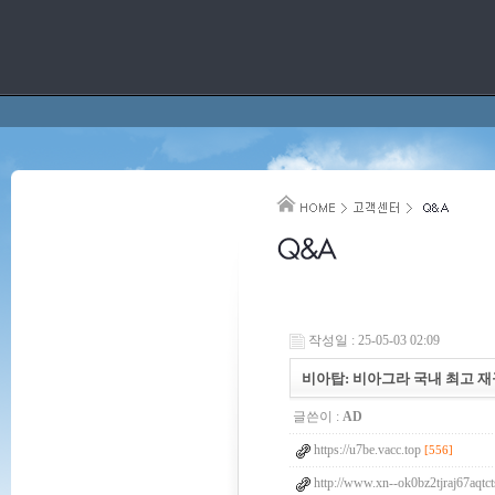
작성일 : 25-05-03 02:09
비아탑: 비아그라 국내 최고 재구매
글쓴이 :
AD
https://u7be.vacc.top
[556]
http://www.xn--ok0bz2tjraj67aqtc