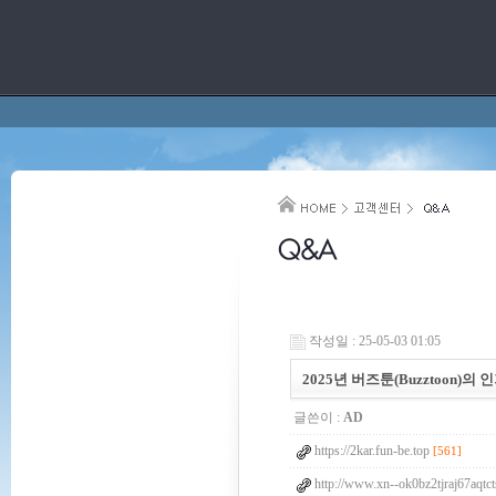
작성일 : 25-05-03 01:05
2025년 버즈툰(Buzztoon)의
글쓴이 :
AD
https://2kar.fun-be.top
[561]
http://www.xn--ok0bz2tjraj67aqtc