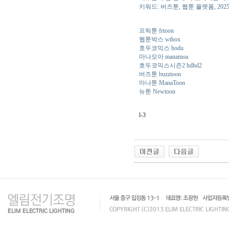
키워드: 버즈툰, 웹툰 플랫폼, 202
프릭툰 frtoon
웹툰박스 wtbox
호두코믹스 hodu
마나모아 manamoa
호두코믹스시즌2 hdhd2
버즈툰 buzztoon
마나툰 ManaToon
뉴툰 Newtoon
l-3
인
천
출
장
안
마