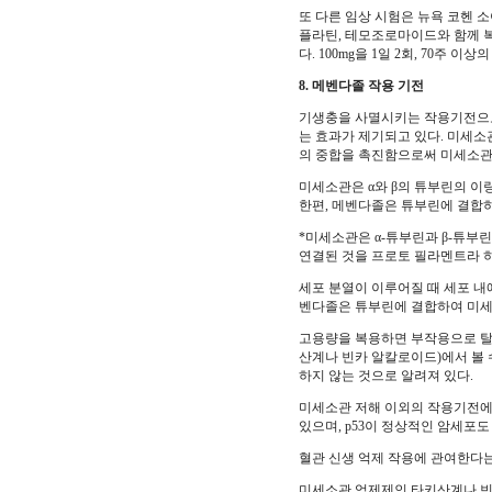
또 다른 임상 시험은 뉴욕 코헨 소아의료
플라틴, 테모조로마이드와 함께 복
다. 100mg을 1일 2회, 70주 
8. 메벤다졸 작용 기전
기생충을 사멸시키는 작용기전으로 
는 효과가 제기되고 있다. 미세소관
의 중합을 촉진함으로써 미세소관(m
미세소관은 α와 β의 튜부린의 이
한편, 메벤다졸은 튜부린에 결합
*미세소관은 α-튜부린과 β-튜
연결된 것을 프로토 필라멘트라 하고
세포 분열이 이루어질 때 세포 내
벤다졸은 튜부린에 결합하여 미세
고용량을 복용하면 부작용으로 탈모
산계나 빈카 알칼로이드)에서 볼 
하지 않는 것으로 알려져 있다.
미세소관 저해 이외의 작용기전에 
있으며, p53이 정상적인 암세포
혈관 신생 억제 작용에 관여한다는
미세소관 억제제인 타키산계나 빈