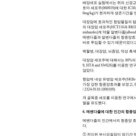
배양세포 실험에서는 쥐의 신경교종 
토마 세포주(060919)에 대한 
0mg/kg)가 현저하게 생존기간을 연장시킨(
대장암에 효과적인 항암물질의 탐색
의 대장암 세포주(HCT116과 RK
midazoles)계 약물 알벤다졸(albend
메벤다졸과 알벤다졸의 항종양효과
바로 투입할 수 있기 때문이었다고
백혈병, 대장암, 뇌종양, 악성 
대장암 세포주에 대해서는 80%의 
9, HT-8 and SW626)를 
않았다.
항암제 내성 유방암 세포주(SKB
가장 강한 항종양효과를 보였고, 0.5μM 
/ 2324-9110.1000109)
개 골육종 세포를 이용한 연구에
멸을 유도했다.
6. 메벤다졸에 대한 인간의 항종
메벤다졸의 인간에서의 항종양 효
다.
① 전이된 부신피질암이 장기간 억