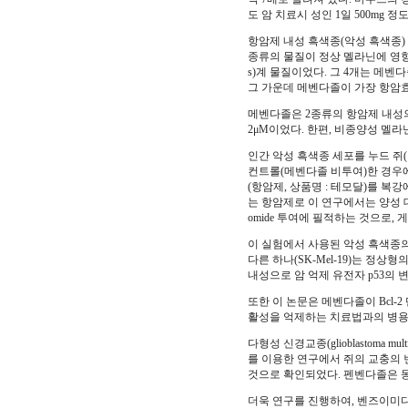
도 암 치료시 성인 1일 500mg 
항암제 내성 흑색종(악성 흑색종)
종류의 물질이 정상 멜라닌에 영향을 
s)계 물질이었다. 그 4개는 메벤다졸(meb
그 가운데 메벤다졸이 가장 항암효
메벤다졸은 2종류의 항암제 내성의
2μM이었다. 한편, 비종양성 멜라닌
인간 악성 흑색종 세포를 누드 쥐
컨트롤(메벤다졸 비투여)한 경우에 비해 
(항암제, 상품명 : 테모달)를 복강
는 항암제로 이 연구에서는 양성 
omide 투여에 필적하는 것으로, 게다가 
이 실험에서 사용된 악성 흑색종의 
다른 하나(SK-Mel-19)는 정
내성으로 암 억제 유전자 p53의
또한 이 논문은 메벤다졸이 Bcl-
활성을 억제하는 치료법과의 병용
다형성 신경교종(glioblastoma
를 이용한 연구에서 쥐의 교충의 번
것으로 확인되었다. 펜벤다졸은 
더욱 연구를 진행하여, 벤즈이미