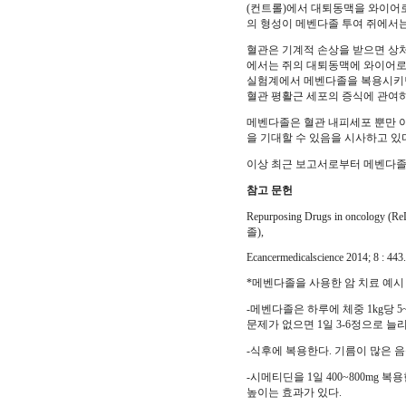
(컨트롤)에서 대퇴동맥을 와이어로
의 형성이 메벤다졸 투여 쥐에서는
혈관은 기계적 손상을 받으면 상처
에서는 쥐의 대퇴동맥에 와이어로
실험계에서 메벤다졸을 복용시키면
혈관 평활근 세포의 증식에 관여
메벤다졸은 혈관 내피세포 뿐만 
을 기대할 수 있음을 시사하고 있
이상 최근 보고서로부터 메벤다졸이
참고 문헌
Repurposing Drugs in oncolo
졸),
Ecancermedicalscience 2014; 8 : 443.
*메벤다졸을 사용한 암 치료 예
-메벤다졸은 하루에 체중 1kg당 5
문제가 없으면 1일 3-6정으로 늘
-식후에 복용한다. 기름이 많은 
-시메티딘을 1일 400~800mg
높이는 효과가 있다.