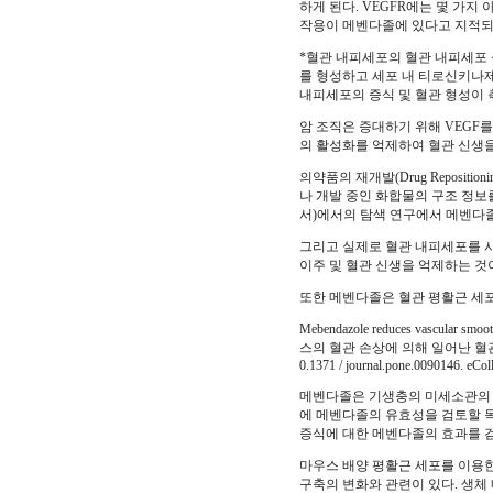
하게 된다. VEGFR에는 몇 가지
작용이 메벤다졸에 있다고 지적되고
*혈관 내피세포의 혈관 내피세포 성
를 형성하고 세포 내 티로신키나
내피세포의 증식 및 혈관 형성이 
암 조직은 증대하기 위해 VEGF를
의 활성화를 억제하여 혈관 신생
의약품의 재개발(Drug Reposi
나 개발 중인 화합물의 구조 정보를
서)에서의 탐색 연구에서 메벤다졸
그리고 실제로 혈관 내피세포를 사
이주 및 혈관 신생을 억제하는 것이 확인되고 있
또한 메벤다졸은 혈관 평활근 세포
Mebendazole reduces vascular smoot
스의 혈관 손상에 의해 일어난 혈관 평활근 
0.1371 / journal.pone.0090146. eCol
메벤다졸은 기생충의 미세소관의 
에 메벤다졸의 유효성을 검토할 
증식에 대한 메벤다졸의 효과를 
마우스 배양 평활근 세포를 이용
구축의 변화와 관련이 있다. 생체