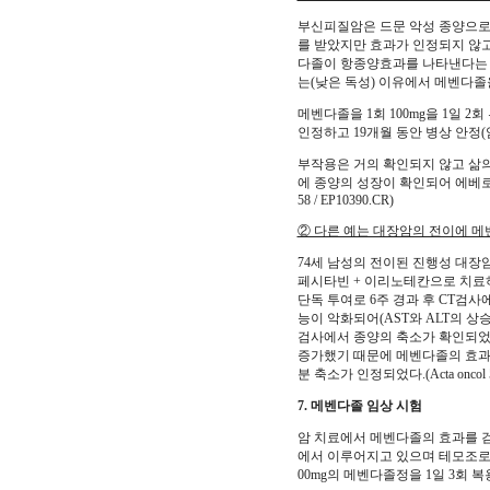
부신피질암은 드문 악성 종양으로 
를 받았지만 효과가 인정되지 않고
다졸이 항종양효과를 나타낸다는 
는(낮은 독성) 이유에서 메벤다졸
메벤다졸을 1회 100mg을 1일 
인정하고 19개월 동안 병상 안정
부작용은 거의 확인되지 않고 삶의 
에 종양의 성장이 확인되어 에베로리무스(ev
58 / EP10390.CR)
② 다른 예는 대장암의 전이에 메
74세 남성의 전이된 진행성 대장암
페시타빈 + 이리노테칸으로 치료
단독 투여로 6주 경과 후 CT검
능이 악화되어(AST와 ALT의 
검사에서 종양의 축소가 확인되었다
증가했기 때문에 메벤다졸의 효과를
분 축소가 인정되었다.(Acta oncol 57 
7. 메벤다졸 임상 시험
암 치료에서 메벤다졸의 효과를 
에서 이루어지고 있으며 테모조로마이
00mg의 메벤다졸정을 1일 3회