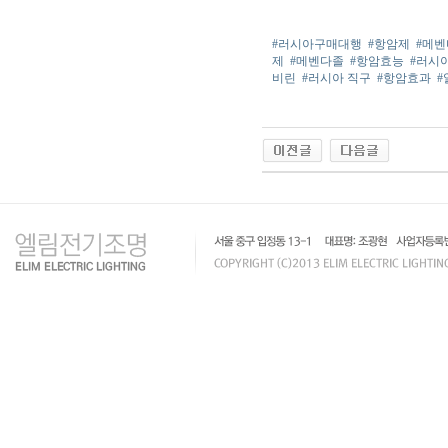
#러시아구매대행
#항암제
#메벤
제
#메벤다졸
#항암효능
#러시
비린
#러시아 직구
#항암효과
#
인
천
출
장
안
마
출
장
마
사
지
출
장
안