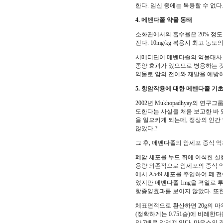
한다. 임신 중에는 복용할 수 없다
4. 메벤다졸 약물 동태
소화관에서의 흡수율은 20% 정도로
진다. 10mg/kg 복용시 최고 농도의 
시메티딘이 메벤다졸의 약물대사 효
종양 효과가 있으므로 병용하는 
약물로 암의 전이와 재발을 예방
5. 항암작용에 대한 메벤다졸 기
2002년 Mukhopadhyay의
도한다는 사실을 처음 보고한 바 있다
을 일으키게 되는데, 정상의 인
않았다.?
그 후, 메벤다졸의 암세포 증식 억제
폐암 세포를 누드 쥐에 이식한 실
용량 의존적으로 암세포의 증식 억
에서 A549 세포를 주입하여 폐 
었지만 메벤다졸 1mg을 격일로 
항종양효과를 보이지 않았다. 또한
체표면적으로 환산하면 20g의 마우스
(정확하게는 0.751승)에 비례
약 7배로 알려져 있다. 마우스의 경우