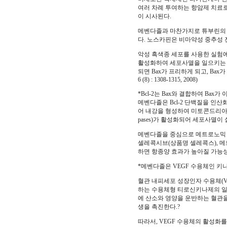
여러 차례 투여하는 항암제 치료로 메
이 시사된다.
메벤다졸과 마찬가지로 튜부린의 
다. 노스카핀은 비마약성 중추성 
악성 흑색종 세포를 사용한 실험에
활성화하여 세포사멸을 일으키는 작용
되면 Bax가 프리하게 되고, Bax
6 (8) : 1308-1315, 2008)
*Bcl-2는 Bax와 결합하여 B
메벤다졸은 Bcl-2 단백질을 인산
어 내강을 형성하여 미토콘드리아
pases)가 활성화되어 세포사멸이
메벤다졸을 중심으로 메트로노믹 
셀레콕시브(상품명 셀레콕스), 
하면 항종양 효과가 높아질 가능
*메벤다졸은 VEGF 수용체인 키
혈관 내피세포 성장인자 수용체(Vascula
하는 수용체형 티로신키나제의 일종
에 산소와 영양을 운반하는 혈관을 
생을 촉진한다.?
따라서, VEGF 수용체의 활성화