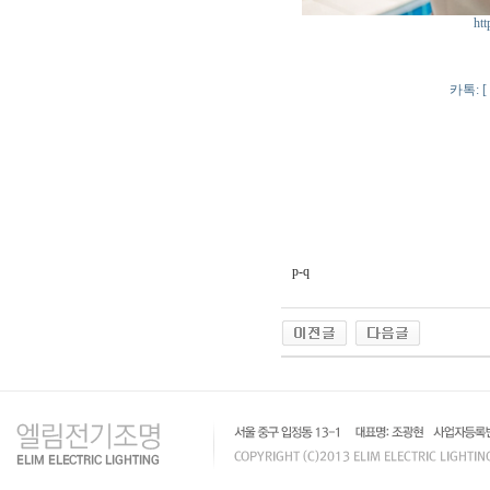
htt
카톡: [ 
p-q
인
천
출
장
안