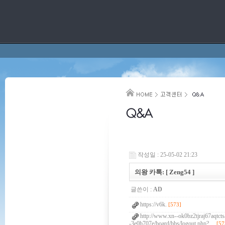
작성일 : 25-05-02 21:23
의왕 카톡: [ Zeng54 ]
글쓴이 :
AD
https://v6k.
[573]
http://www.xn--ok0bz2tjraj67aqtcts
-3e0b707e/board/bbs/logout.php?…
[57