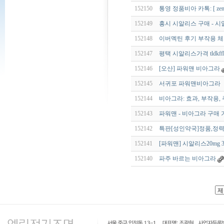
152150
통영 정품비아 카톡: [ zenG
152149
흥시 시알리스 구매 - 시
152148
이버멕틴 후기 부작용 체크
152147
평택 시알리스가격 tldkfflt
152146
[오산] 파워맨 비아그라
152145
서귀포 파워맨비아그라 【 vcT
152144
비아그라: 효과, 부작용,
152143
파워맨 - 비아그라 구매
152142
특판[성인약국]정품,정력
152141
[파워맨] 시알리스20mg 32정
152140
파주 바르는 비아그라
인
천