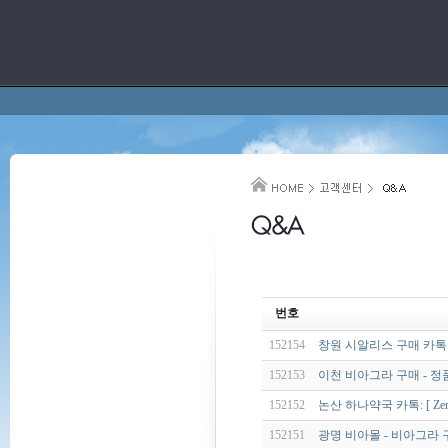
번호
152154
창원 시알리스 구매 카톡: [ 
152153
이천 비아그라 구매 - 정
152152
논산 하나약국 카톡: [ Zeng
152151
광명 비아몰 - 비아그라 구