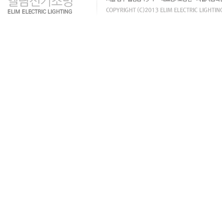
출
장
안
마
출
장
마
사
지
출
장
안
마
바
나
나
출
장
안
마
블
로
그